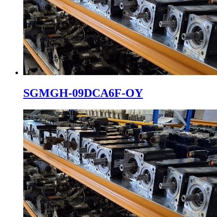
SGMGH-09DCA6F-OY