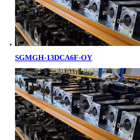
SGMGH-13DCA6F-OY