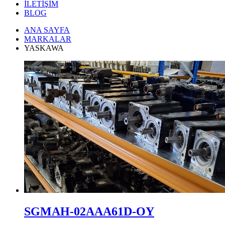
İLETİŞİM
BLOG
ANA SAYFA
MARKALAR
YASKAWA
SGMAH-02AAA61D-OY