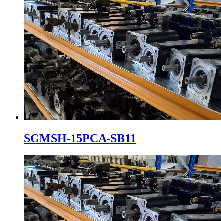
SGMSH-15PCA-SB11