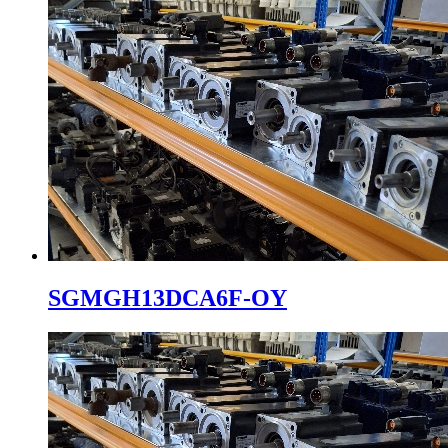
SGMGH13DCA6F-OY