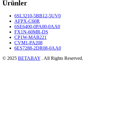
Ürünler
6SL3210-5BB12-5UV0
AFPX-C60R
6SE6400-0PA00-0AA0
FX1N-60MR-DS
CP1W-MAB221
CVM1-PA208
6ES7288-2DR08-0AA0
© 2025
BETABAY
. All Rights Reserved.