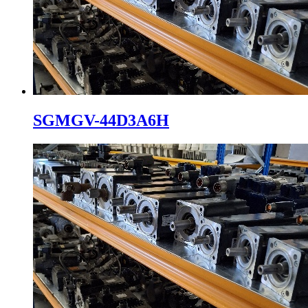
SGMGV-44D3A6H