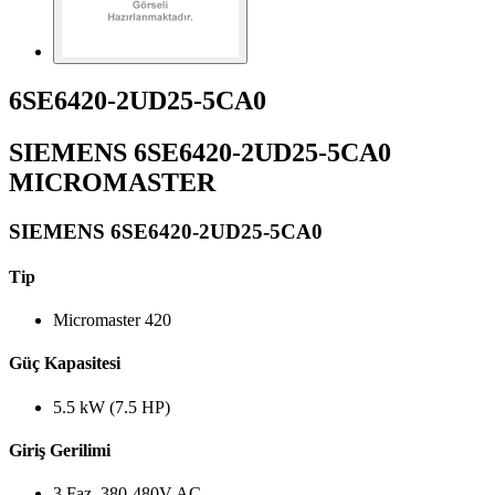
6SE6420-2UD25-5CA0
SIEMENS 6SE6420-2UD25-5CA0
MICROMASTER
SIEMENS 6SE6420-2UD25-5CA0
Tip
Micromaster 420
Güç Kapasitesi
5.5 kW (7.5 HP)
Giriş Gerilimi
3 Faz, 380-480V AC