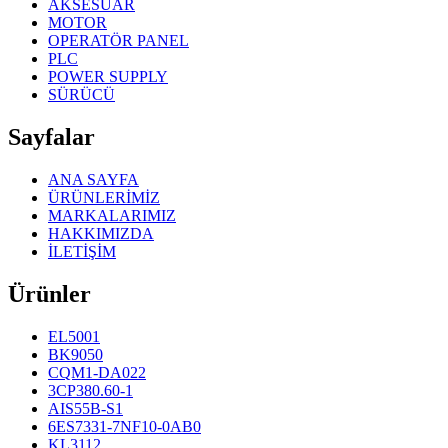
AKSESUAR
MOTOR
OPERATÖR PANEL
PLC
POWER SUPPLY
SÜRÜCÜ
Sayfalar
ANA SAYFA
ÜRÜNLERİMİZ
MARKALARIMIZ
HAKKIMIZDA
İLETİŞİM
Ürünler
EL5001
BK9050
CQM1-DA022
3CP380.60-1
AIS55B-S1
6ES7331-7NF10-0AB0
KL3112