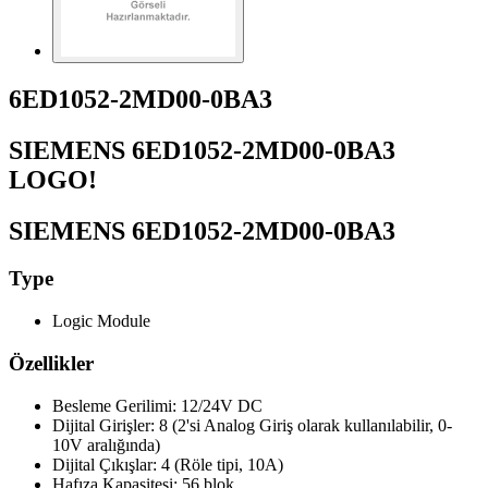
6ED1052-2MD00-0BA3
SIEMENS 6ED1052-2MD00-0BA3
LOGO!
SIEMENS 6ED1052-2MD00-0BA3
Type
Logic Module
Özellikler
Besleme Gerilimi: 12/24V DC
Dijital Girişler: 8 (2'si Analog Giriş olarak kullanılabilir, 0-
10V aralığında)
Dijital Çıkışlar: 4 (Röle tipi, 10A)
Hafıza Kapasitesi: 56 blok