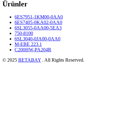
Ürünler
6ES7951-1KM00-0AA0
6ES7405-0KA02-0AA0
6SL3055-0AA00-5EA3
750-8100
6SL3040-0JA00-0AA0
M-EBE 223.1
C200HW-PA204R
© 2025
BETABAY
. All Rights Reserved.