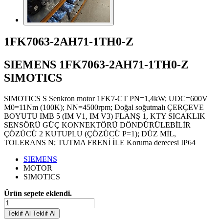
1FK7063-2AH71-1TH0-Z
SIEMENS 1FK7063-2AH71-1TH0-Z
SIMOTICS
SIMOTICS S Senkron motor 1FK7-CT PN=1,4kW; UDC=600V
M0=11Nm (100K); NN=4500rpm; Doğal soğutmalı ÇERÇEVE
BOYUTU IMB 5 (IM V1, IM V3) FLANŞ 1, KTY SICAKLIK
SENSÖRÜ GÜÇ KONNEKTÖRÜ DÖNDÜRÜLEBİLİR
ÇÖZÜCÜ 2 KUTUPLU (ÇÖZÜCÜ P=1); DÜZ MİL,
TOLERANS N; TUTMA FRENİ İLE Koruma derecesi IP64
SIEMENS
MOTOR
SIMOTICS
Ürün sepete eklendi.
Teklif Al
Teklif Al