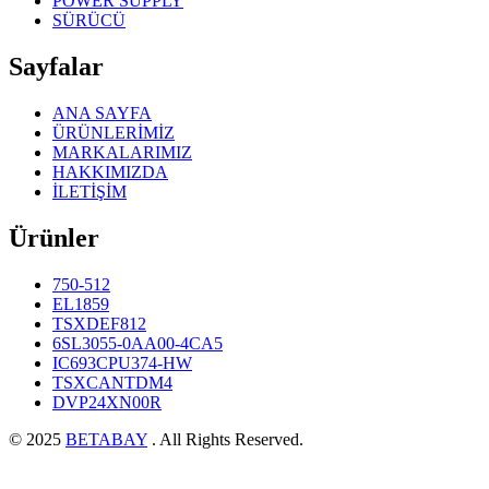
POWER SUPPLY
SÜRÜCÜ
Sayfalar
ANA SAYFA
ÜRÜNLERİMİZ
MARKALARIMIZ
HAKKIMIZDA
İLETİŞİM
Ürünler
750-512
EL1859
TSXDEF812
6SL3055-0AA00-4CA5
IC693CPU374-HW
TSXCANTDM4
DVP24XN00R
© 2025
BETABAY
. All Rights Reserved.