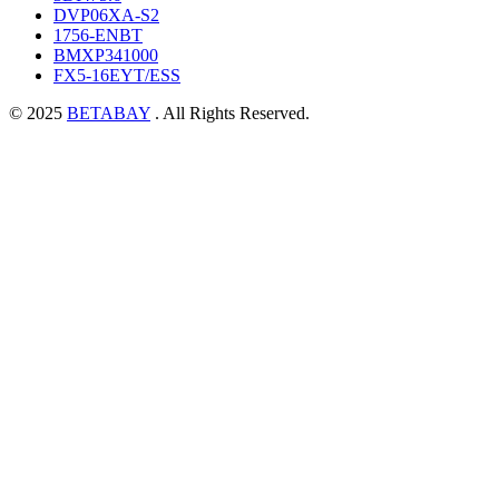
DVP06XA-S2
1756-ENBT
BMXP341000
FX5-16EYT/ESS
© 2025
BETABAY
. All Rights Reserved.