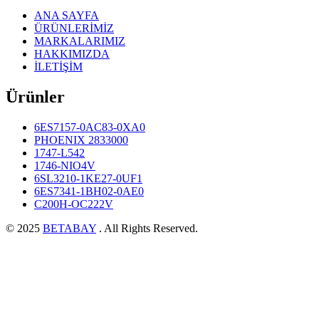
ANA SAYFA
ÜRÜNLERİMİZ
MARKALARIMIZ
HAKKIMIZDA
İLETİŞİM
Ürünler
6ES7157-0AC83-0XA0
PHOENIX 2833000
1747-L542
1746-NIO4V
6SL3210-1KE27-0UF1
6ES7341-1BH02-0AE0
C200H-OC222V
© 2025
BETABAY
. All Rights Reserved.