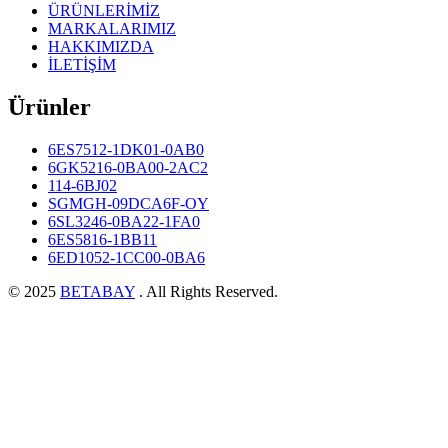
ÜRÜNLERİMİZ
MARKALARIMIZ
HAKKIMIZDA
İLETİŞİM
Ürünler
6ES7512-1DK01-0AB0
6GK5216-0BA00-2AC2
114-6BJ02
SGMGH-09DCA6F-OY
6SL3246-0BA22-1FA0
6ES5816-1BB11
6ED1052-1CC00-0BA6
© 2025
BETABAY
. All Rights Reserved.