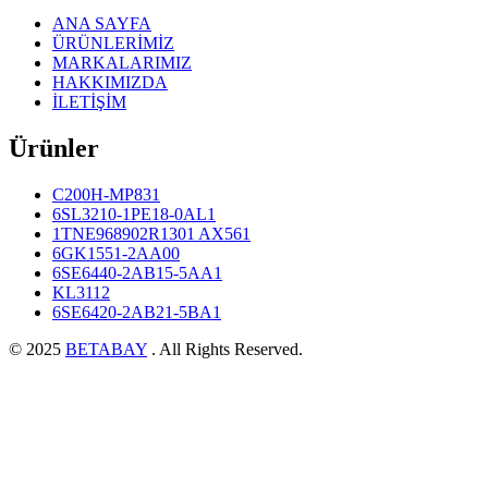
ANA SAYFA
ÜRÜNLERİMİZ
MARKALARIMIZ
HAKKIMIZDA
İLETİŞİM
Ürünler
C200H-MP831
6SL3210-1PE18-0AL1
1TNE968902R1301 AX561
6GK1551-2AA00
6SE6440-2AB15-5AA1
KL3112
6SE6420-2AB21-5BA1
© 2025
BETABAY
. All Rights Reserved.