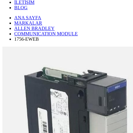
İLETİŞİM
BLOG
ANA SAYFA
MARKALAR
ALLEN BRADLEY
COMMUNICATION MODULE
1756-EWEB