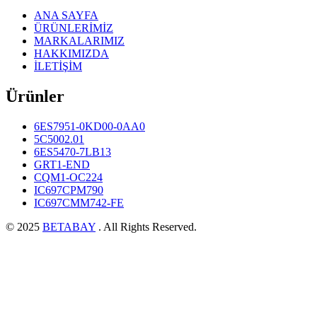
ANA SAYFA
ÜRÜNLERİMİZ
MARKALARIMIZ
HAKKIMIZDA
İLETİŞİM
Ürünler
6ES7951-0KD00-0AA0
5C5002.01
6ES5470-7LB13
GRT1-END
CQM1-OC224
IC697CPM790
IC697CMM742-FE
© 2025
BETABAY
. All Rights Reserved.