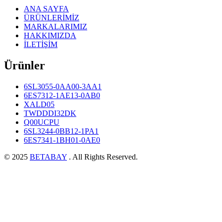
ANA SAYFA
ÜRÜNLERİMİZ
MARKALARIMIZ
HAKKIMIZDA
İLETİŞİM
Ürünler
6SL3055-0AA00-3AA1
6ES7312-1AE13-0AB0
XALD05
TWDDDI32DK
Q00UCPU
6SL3244-0BB12-1PA1
6ES7341-1BH01-0AE0
© 2025
BETABAY
. All Rights Reserved.