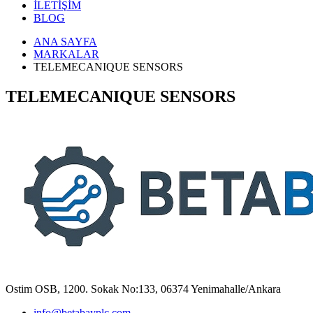
İLETİŞİM
BLOG
ANA SAYFA
MARKALAR
TELEMECANIQUE SENSORS
TELEMECANIQUE SENSORS
Ostim OSB, 1200. Sokak No:133, 06374 Yenimahalle/Ankara
info@betabayplc.com