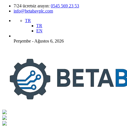
7/24 ücretsiz arayın:
0545 569 23 53
info@betabayplc.com
TR
TR
EN
Perşembe - Ağustos 6, 2026