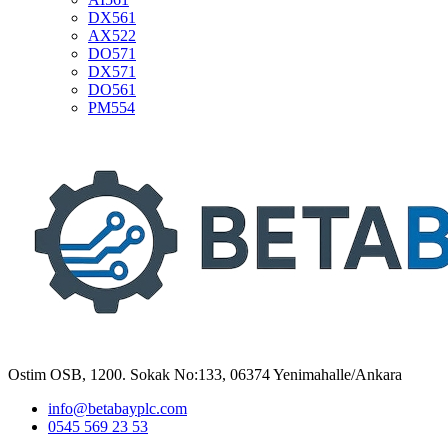
DX561
AX522
DO571
DX571
DO561
PM554
Ostim OSB, 1200. Sokak No:133, 06374 Yenimahalle/Ankara
info@betabayplc.com
0545 569 23 53