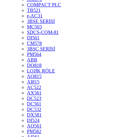
COMPACT PLC
TB521
e-AC31
3BSE SERİSİ
MC503
SDCS-COM-81
DI561
CM578
3BSC SERİSİ
PM564
ABB
DO818
LOJİK RÖLE
AO815
AI815
AC522
AX561
DC523
DC561
DC532
DX581
DI524
AO561
PM582
AI561