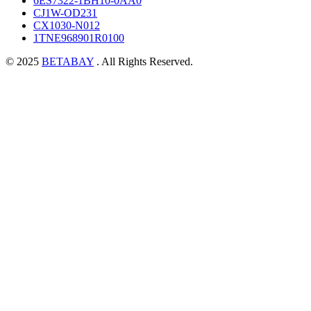
6ES7322-1BH10-0AA0
CJ1W-OD231
CX1030-N012
1TNE968901R0100
© 2025
BETABAY
. All Rights Reserved.