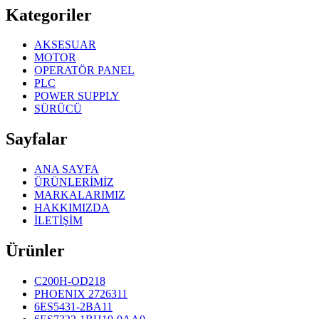
Kategoriler
AKSESUAR
MOTOR
OPERATÖR PANEL
PLC
POWER SUPPLY
SÜRÜCÜ
Sayfalar
ANA SAYFA
ÜRÜNLERİMİZ
MARKALARIMIZ
HAKKIMIZDA
İLETİŞİM
Ürünler
C200H-OD218
PHOENIX 2726311
6ES5431-2BA11